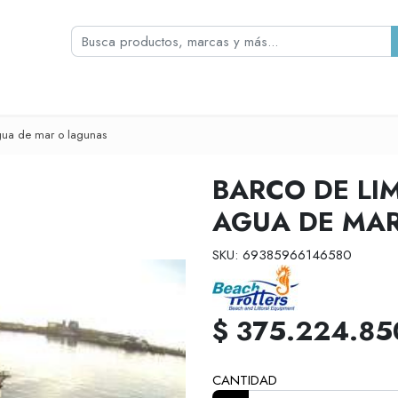
agua de mar o lagunas
BARCO DE LIM
AGUA DE MA
SKU: 69385966146580
$ 375.224.85
CANTIDAD