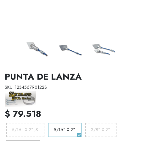
PUNTA DE LANZA
SKU: 1234567901223
$ 79.518
5/16" X 2" JS
5/16" X 2"
3/8" X 2"