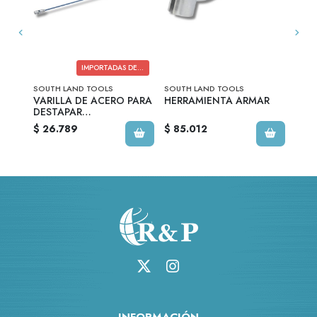
CORTADOR DE RAICES TIPO SIERRA
IMPORTADAS DESDE USA
SOUTH LAND TOOLS
SOUTH LAND TOOLS
SOUT
VARILLA DE ACERO PARA
HERRAMIENTA ARMAR
COR
DESTAPAR
5/16
ALCANTARILLADO
$ 26.789
$ 85.012
$ 14
INFORMACIÓN